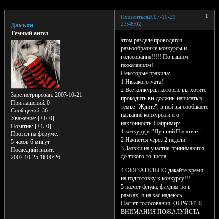
1
Поделиться
2007-10-21
23:48:02
Дамьян
Темный ангел
этом разделе проводятся
разнообразные конкурсы и
голосования!!!!! По вашим
пожеланиям!
Некоторые правила:
1 Никакого мата!
2 Все конкурсы которые вы хотите
Зарегистрирован
: 2007-10-21
проводить вы должны написать в
Приглашений:
0
темке "Ждите", в ней вы сообщаете
Сообщений:
36
название конкурса и его
Уважение:
[+1/-0]
наклонность. Например:
Позитив:
[+1/-0]
1.конкурурс "Лучший Писатель"
Провел на форуме:
2 Начнется через 2 недели
5 часов 6 минут
3 Заявки на участия принимаются
Последний визит:
до токого то числа
2007-10-25 16:00:26
4 ОБЯЗАТЕЛЬНО давайте время
на подготовку к конкурсу!!!
5 насчет флуда, флудим но в
рамках, я на вас надеюсь.
Насчет голосования, ОБРАТИТЕ
ВНИМАНИЯ ПОЖАЛУЙСТА