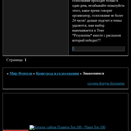
голосование проходит только в
один день, незабывайте пожалуйста
этого, какое время говорит
организатор, голосование не более
24 часов! дальше подсчет и темка
удаляется, ваш выбор
вывешивается в Теме
*Результаты* вместе с рассказом
который победил!!!
0
Страница:
1
»
Мир Фентези
»
Конкурсы и голосования
»
Знакомимся
создать форум бесплатно