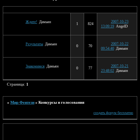
Тема
Ответов
Просмотров
Последнее сообщение
2007-10-23
Ждите!
Дамьян
1
824
13:09:19
AngelD
2007-10-22
Результаты
Дамьян
0
70
09:54:40
Дамьян
2007-10-21
Знакомимся
Дамьян
0
77
23:48:02
Дамьян
Страница:
1
»
Мир Фентези
»
Конкурсы и голосования
создать форум бесплатно