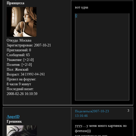
Принцесса
вот одна
0
Откуда:
Москва
Зарегистрирован
: 2007-10-21
Приглашений:
0
Сообщений:
65
Уважение:
[+2/-0]
Позитив:
[+2/-0]
Пол:
Женский
Возраст:
34
[1992-04-26]
Провел на форуме:
8 часов 9 минут
Последний визит:
2008-02-26 16:10:59
3
Поделиться
2007-10-23
13:16:46
AngelD
Грешник
уууу.....у меня много картинок по
фентази)))
вот некоторые из них