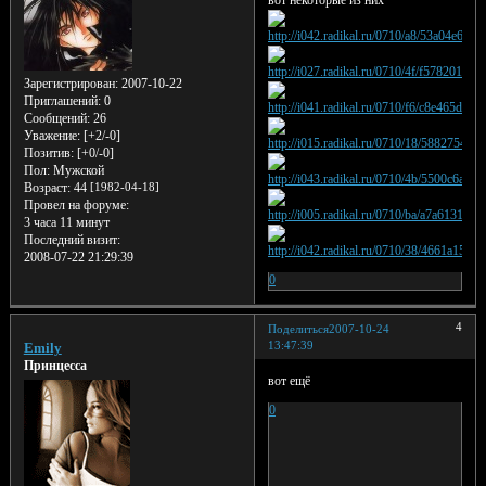
Зарегистрирован
: 2007-10-22
Приглашений:
0
Сообщений:
26
Уважение:
[+2/-0]
Позитив:
[+0/-0]
Пол:
Мужской
Возраст:
44
[1982-04-18]
Провел на форуме:
3 часа 11 минут
Последний визит:
2008-07-22 21:29:39
0
4
Поделиться
2007-10-24
13:47:39
Emily
Принцесса
вот ещё
0