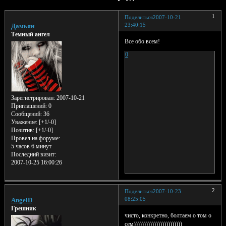
1
Поделиться
2007-10-21
23:40:15
Дамьян
Темный ангел
Все обо всем!
0
Зарегистрирован
: 2007-10-21
Приглашений:
0
Сообщений:
36
Уважение:
[+1/-0]
Позитив:
[+1/-0]
Провел на форуме:
5 часов 6 минут
Последний визит:
2007-10-25 16:00:26
2
Поделиться
2007-10-23
08:25:05
AngelD
Грешник
чисто, конкретно, болтаем о том о
сем))))))))))))))))))))))))