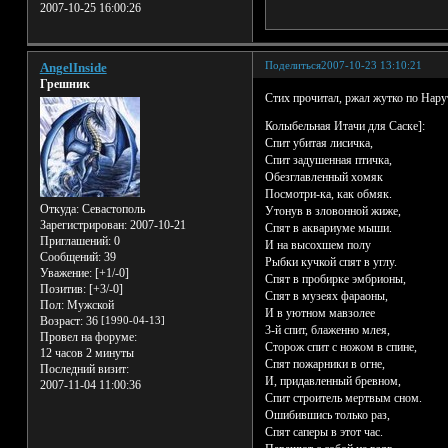
2007-10-25 16:00:26
Поделиться
2007-10-23 13:10:21
AngelInside
Грешник
Стих прочитал, ржал жутко по Нару
Колыбельная Итачи для Саске]:
Спит убитая лисичка,
Спит задушенная птичка,
Обезглавленный хомяк
Посмотри-ка, как обмяк.
Откуда:
Севастополь
Утонув в зловонной жиже,
Зарегистрирован
: 2007-10-21
Спят в аквариуме мыши.
Приглашений:
0
И на высохшем полу
Сообщений:
39
Рыбки кучкой спят в углу.
Уважение:
[+1/-0]
Спят в пробирке эмбрионы,
Позитив:
[+3/-0]
Спят в музеях фараоны,
Пол:
Мужской
И в уютном мавзолее
Возраст:
36
[1990-04-13]
3-й спит, блаженно млея,
Провел на форуме:
Сторож спит с ножом в спине,
12 часов 2 минуты
Спят пожарники в огне,
Последний визит:
И, придавленный бревном,
2007-11-04 11:00:36
Спит строитель мертвым сном.
Ошибившись только раз,
Спят саперы в этот час.