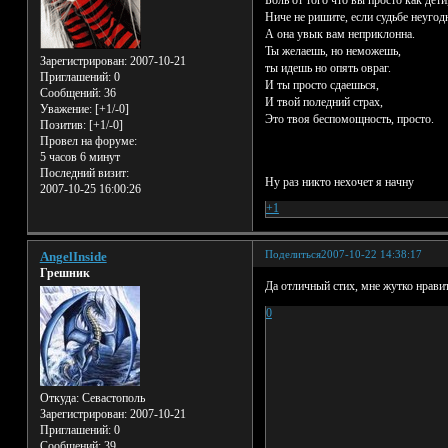
Ниче не ришите, если судьбе неугод
А она увык вам неприклонна.
Ты желаешь, но неможешь,
Зарегистрирован
: 2007-10-21
ты идешь но опять овраг.
Приглашений:
0
И ты просто сдаешься,
Сообщений:
36
И твой поледний страх,
Уважение:
[+1/-0]
Это твоя беспомощность, просто.
Позитив:
[+1/-0]
Провел на форуме:
5 часов 6 минут
Последний визит:
Ну раз никто нехочет я начну
2007-10-25 16:00:26
+1
Поделиться
2007-10-22 14:38:17
AngelInside
Грешник
Да отличный стих, мне жутко нравит
0
Откуда:
Севастополь
Зарегистрирован
: 2007-10-21
Приглашений:
0
Сообщений:
39