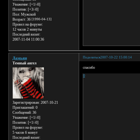
Уважение:
[+1/-0]
Позитив:
[+3/-0]
Пол:
Мужской
Возраст:
36
[1990-04-13]
Провел на форуме:
12 часов 2 минуты
Последний визит:
2007-11-04 11:00:36
Поделиться
2007-10-22 15:00:14
Дамьян
Темный ангел
спасибо
0
Зарегистрирован
: 2007-10-21
Приглашений:
0
Сообщений:
36
Уважение:
[+1/-0]
Позитив:
[+1/-0]
Провел на форуме:
5 часов 6 минут
Последний визит: