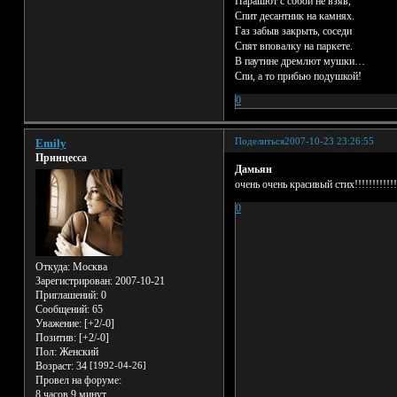
Парашют с собой не взяв,
Спит десантник на камнях.
Газ забыв закрыть, соседи
Спят вповалку на паркете.
В паутине дремлют мушки…
Спи, а то прибью подушкой!
0
Поделиться
2007-10-23 23:26:55
Emily
Принцесса
Дамьян
очень очень красивый стих!!!!!!!!!!!!!!
0
Откуда:
Москва
Зарегистрирован
: 2007-10-21
Приглашений:
0
Сообщений:
65
Уважение:
[+2/-0]
Позитив:
[+2/-0]
Пол:
Женский
Возраст:
34
[1992-04-26]
Провел на форуме:
8 часов 9 минут