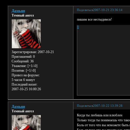
Поделиться
2007-10-21 23:36:14
Дамьян
Темный ангел
пишим все нестыдимся!
0
Зарегистрирован
: 2007-10-21
Приглашений:
0
Сообщений:
36
Уважение:
[+1/-0]
Позитив:
[+1/-0]
Провел на форуме:
5 часов 6 минут
Последний визит:
2007-10-25 16:00:26
Поделиться
2007-10-22 13:39:28
Дамьян
Темный ангел
Когда ты любишь или влюблен
Только тогда ты понимаешь что тако
Боль от того что вы неможете быть 
Боль от того что вы просто как дети