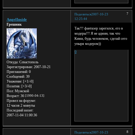
7
Поделиться
2007-10-23
12:25:44
AngelInside
Грешник
Так!!! фантазер зарегился, его в
модеры!!! Я не админ, так что
Кими, будь человеком, сделай сего
упыря модером))
0
Откуда:
Севастополь
Зарегистрирован
: 2007-10-21
Приглашений:
0
Сообщений:
39
Уважение:
[+1/-0]
Позитив:
[+3/-0]
Пол:
Мужской
Возраст:
36
[1990-04-13]
Провел на форуме:
12 часов 2 минуты
Последний визит:
2007-11-04 11:00:36
8
Поделиться
2007-10-23