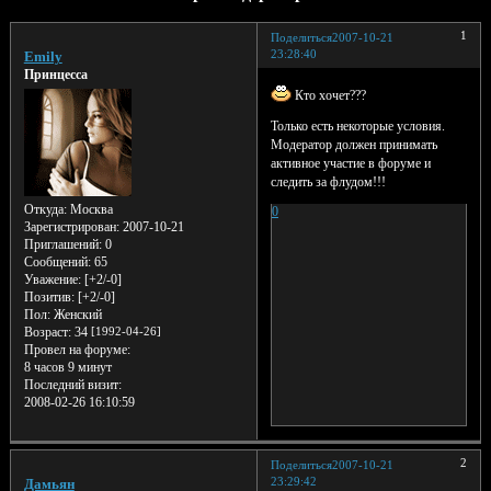
1
Поделиться
2007-10-21
23:28:40
Emily
Принцесса
Кто хочет???
Только есть некоторые условия.
Модератор должен принимать
активное участие в форуме и
следить за флудом!!!
Откуда:
Москва
0
Зарегистрирован
: 2007-10-21
Приглашений:
0
Сообщений:
65
Уважение:
[+2/-0]
Позитив:
[+2/-0]
Пол:
Женский
Возраст:
34
[1992-04-26]
Провел на форуме:
8 часов 9 минут
Последний визит:
2008-02-26 16:10:59
2
Поделиться
2007-10-21
23:29:42
Дамьян