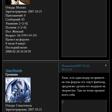
Откуда:
Москва
Зарегистрирован
: 2007-10-21
Приглашений:
0
Сообщений:
65
Уважение:
[+2/-0]
Позитив:
[+2/-0]
Пол:
Женский
Возраст:
34
[1992-04-26]
Провел на форуме:
8 часов 9 минут
Последний визит:
2008-02-26 16:10:59
4
Поделиться
2007-10-22
09:22:45
AngelInside
Грешник
Хмм, есть один модер на примете...
на том форуме его зовут фантазер,
предлагаю сделать его модером на
творчестве. Там он точно проявит
всего себя.
0
Откуда:
Севастополь
Зарегистрирован
: 2007-10-21