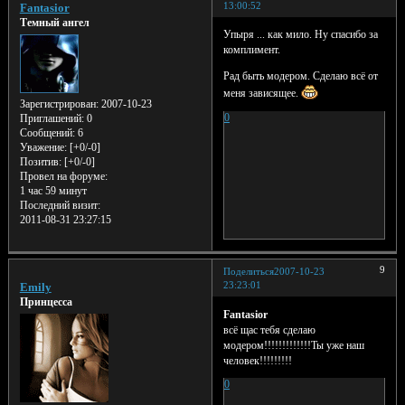
13:00:52
Fantasior
Темный ангел
Упыря ... как мило. Ну спасибо за
комплимент.
Рад быть модером. Сделаю всё от
меня зависящее.
Зарегистрирован
: 2007-10-23
0
Приглашений:
0
Сообщений:
6
Уважение:
[+0/-0]
Позитив:
[+0/-0]
Провел на форуме:
1 час 59 минут
Последний визит:
2011-08-31 23:27:15
9
Поделиться
2007-10-23
23:23:01
Emily
Принцесса
Fantasior
всё щас тебя сделаю
модером!!!!!!!!!!!!!Ты уже наш
человек!!!!!!!!!
0